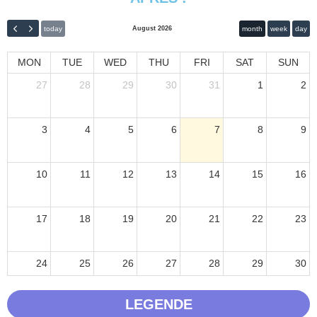
August 2026
today
month
week
day
MON
TUE
WED
THU
FRI
SAT
SUN
27
28
29
30
31
1
2
3
4
5
6
7
8
9
10
11
12
13
14
15
16
17
18
19
20
21
22
23
24
25
26
27
28
29
30
LEGENDE
31
1
2
3
4
5
6