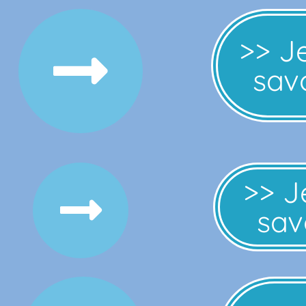
>> J
savo
>> J
savo