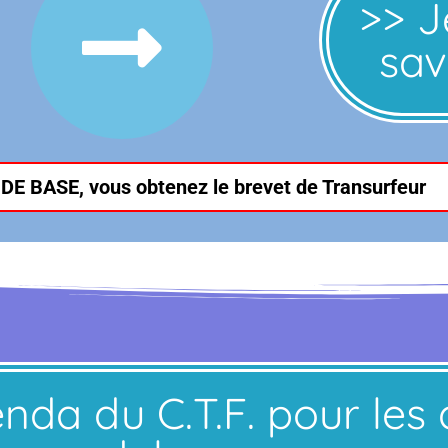
>> J
sav
 DE BASE, vous obtenez le brevet de Transurfeur
enda du C.T.F. pour les