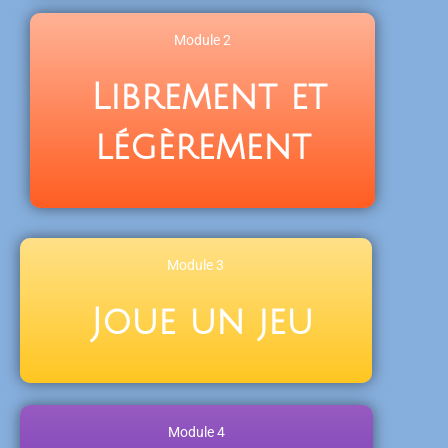
Module 2
Librement et
légèrement
Module 3
Joue un jeu
Module 4