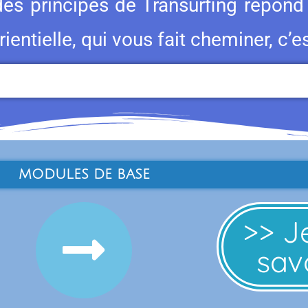
des principes de Transurfing répon
ientielle, qui vous fait cheminer, c’e
MODULES DE BASE
>> J
savo