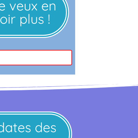
e veux en
oir plus !
 dates des