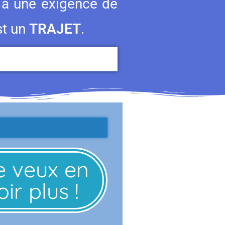
d à une exigence de
st un
TRAJET
.
e veux en
ir plus !