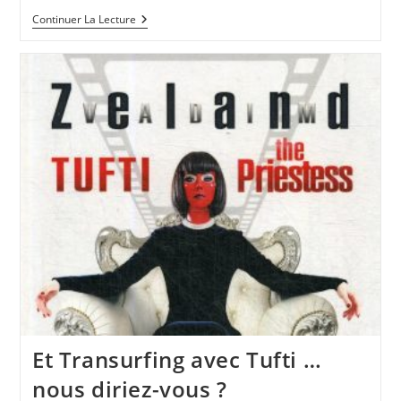
Votre
Continuer La Lecture
Propre
Auto-
Développement
Se
Prépare…
Et Transurfing avec Tufti …
nous diriez-vous ?