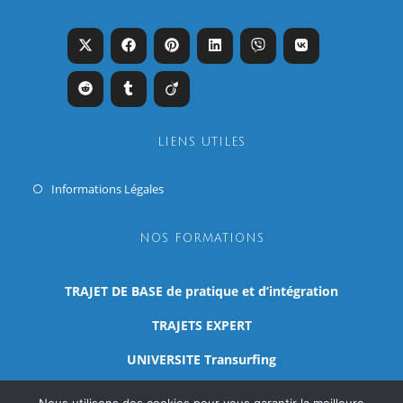
un
un
un
nouvel
nouvel
nouvel
onglet
onglet
onglet
LIENS UTILES
S’ouvre
Informations Légales
dans
un
NOS FORMATIONS
nouvel
onglet
TRAJET DE BASE de pratique et d’intégration
TRAJETS EXPERT
UNIVERSITE Transurfing
CURSUS