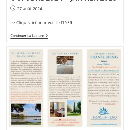
Publication
27 août 2024
publiée :
>> Cliquez ici pour voir le FLYER
TRANSURFING
Continuer La Lecture
–
BRUXELLES
–
OCTOBRE
2024
–
JANVIER
2025