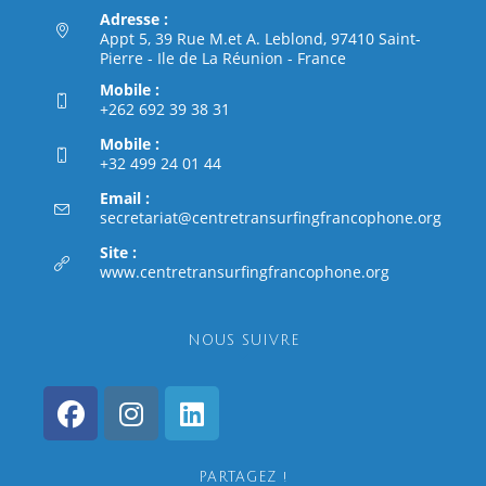
Adresse :
Appt 5, 39 Rue M.et A. Leblond, 97410 Saint-
Pierre - Ile de La Réunion - France
Mobile :
+262 692 39 38 31
Mobile :
+32 499 24 01 44
Email :
S’ouvr
secretariat@centretransurfingfrancophone.org
dans
Site :
votre
www.centretransurfingfrancophone.org
applic
NOUS SUIVRE
S’ouvre
S’ouvre
S’ouvre
dans
dans
dans
PARTAGEZ !