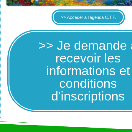
>> Accéder à l'agenda C.T.F.
>> Je demande 
recevoir les
informations et
conditions
d'inscriptions